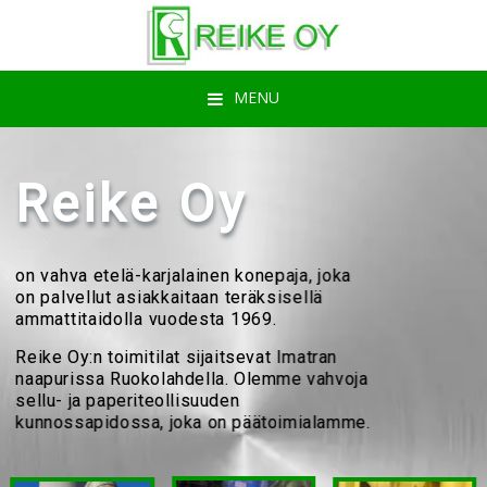
Hyppää
Hyppää
Hyppää
ensisijaiseen
pääsisältöön
alatunnisteeseen
valikkoon
MENU
Reike Oy
on vahva etelä-karjalainen konepaja, joka
on palvellut asiakkaitaan teräksisellä
ammattitaidolla vuodesta 1969.
Reike Oy:n toimitilat sijaitsevat Imatran
naapurissa Ruokolahdella. Olemme vahvoja
sellu- ja paperiteollisuuden
kunnossapidossa, joka on päätoimialamme.