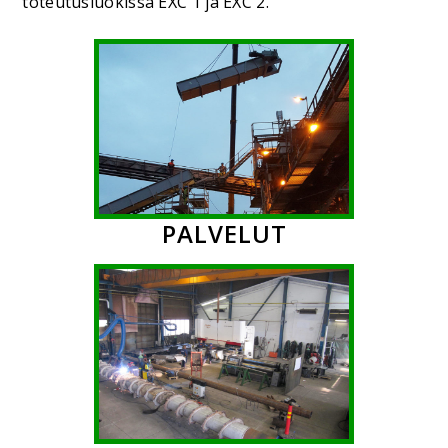
toteutusluokissa EXC 1 ja EXC 2​.
PALVELUT